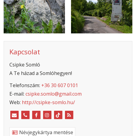
Kapcsolat
Csipke Somló
A Te házad a Somlóhegyen!
Telefonszám:
+36 30 607 0101
E-mail:
csipke.somlo@gmail.com
Web:
http://csipke-somlo.hu/
Névjegykártya mentése