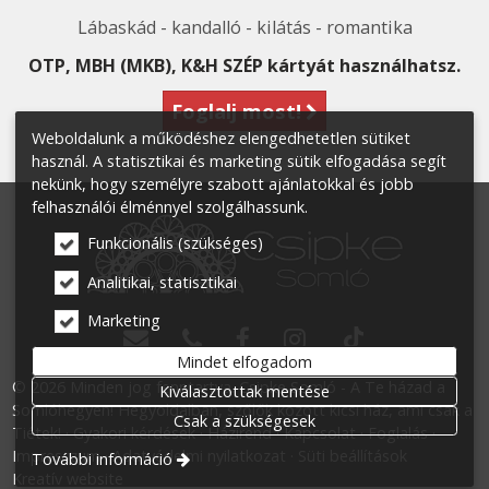
Lábaskád - kandalló - kilátás - romantika
OTP, MBH (MKB), K&H SZÉP kártyát használhatsz.
Foglalj most!
Weboldalunk a működéshez elengedhetetlen sütiket
használ. A statisztikai és marketing sütik elfogadása segít
nekünk, hogy személyre szabott ajánlatokkal és jobb
felhasználói élménnyel szolgálhassunk.
Funkcionális (szükséges)
Analitikai, statisztikai
Marketing




Mindet elfogadom
© 2026 Minden jog fenntartva. Csipke Somló - A Te házad a
Kiválasztottak mentése
Somlóhegyen! Hegyoldalban, szőlők között kicsi ház, ami csak a
Csak a szükségesek
Tiétek!
Gyakori kérdések
Házirend
Kapcsolat
Foglalás
Impresszum
Adatvédelmi nyilatkozat
Süti beállítások
További információ
Kreatív website