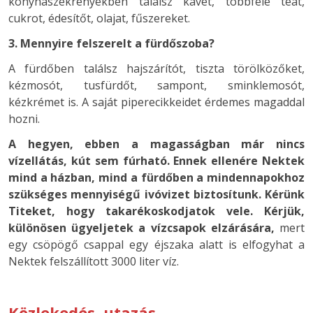
konyhaszekrényekben találsz kávét, többféle teát,
cukrot, édesítőt, olajat, fűszereket.
3. Mennyire felszerelt a fürdőszoba?
A fürdőben találsz hajszárítót, tiszta törölközőket,
kézmosót, tusfürdőt, sampont, sminklemosót,
kézkrémet is. A saját piperecikkeidet érdemes magaddal
hozni.
A hegyen, ebben a magasságban már nincs
vízellátás, kút sem fúrható. Ennek ellenére Nektek
mind a házban, mind a fürdőben a mindennapokhoz
szükséges mennyiségű ivóvizet biztosítunk. Kérünk
Titeket, hogy takarékoskodjatok vele. Kérjük,
különösen ügyeljetek a vízcsapok elzárására,
mert
egy csöpögő csappal egy éjszaka alatt is elfogyhat a
Nektek felszállított 3000 liter víz.
Közlekedés, utazás