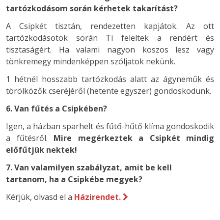
tartózkodásom során kérhetek takarítást?
A Csipkét tisztán, rendezetten kapjátok. Az ott
tartózkodásotok során Ti feleltek a rendért és
tisztaságért. Ha valami nagyon koszos lesz vagy
tönkremegy mindenképpen szóljatok nekünk.
1 hétnél hosszabb tartózkodás alatt az ágyneműk és
törölközők cseréjéről (hetente egyszer) gondoskodunk.
6. Van fűtés a Csipkében?
Igen, a házban sparhelt és fűtő-hűtő klíma gondoskodik
a fűtésről.
Mire megérkeztek a Csipkét mindig
előfűtjük nektek!
7. Van valamilyen szabályzat, amit be kell
tartanom, ha a Csipkébe megyek?
Kérjük, olvasd el a
Házirendet.