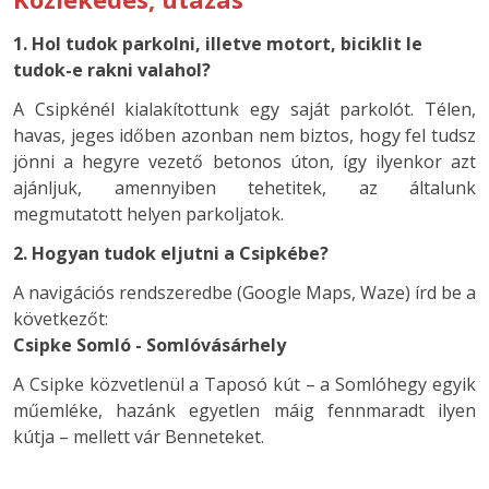
1. Hol tudok parkolni, illetve motort, biciklit le
tudok-e rakni valahol?
A Csipkénél kialakítottunk egy saját parkolót. Télen,
havas, jeges időben azonban nem biztos, hogy fel tudsz
jönni a hegyre vezető betonos úton, így ilyenkor azt
ajánljuk, amennyiben tehetitek, az általunk
megmutatott helyen parkoljatok.
2. Hogyan tudok eljutni a Csipkébe?
A navigációs rendszeredbe (Google Maps, Waze) írd be a
következőt:
Csipke Somló - Somlóvásárhely
A Csipke közvetlenül a Taposó kút – a Somlóhegy egyik
műemléke, hazánk egyetlen máig fennmaradt ilyen
kútja – mellett vár Benneteket.