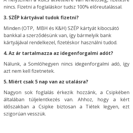
nincs. Fizetni a foglaláskor tudsz 100% előreutalással.
3. SZÉP kártyával tudok fizetni?
Minden (OTP, MBH és K&H) SZÉP kártyát kibocsátó
bankkal a szerződésünk van, így bármelyik bank
kártyájával rendelkezel, fizetéskor használni tudod.
4. Az ár tartalmazza az idegenforgalmi adót?
Nálunk, a Somlóhegyen nincs idegenforgalmi adó, így
azt nem kell fizetnetek.
5. Miért csak 5 nap van az utalásra?
Nagyon sok foglalás érkezik hozzánk, a Csipkében
általában túljelentkezés van. Ahhoz, hogy a kért
időszakban a Csipke biztosan a Tiétek legyen, ezt
szigorúan vesszük.