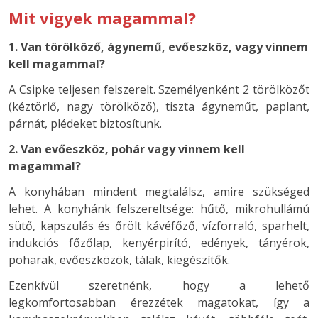
Mit vigyek magammal?
1. Van törölköző, ágynemű, evőeszköz, vagy vinnem
kell magammal?
A Csipke teljesen felszerelt. Személyenként 2 törölközőt
(kéztörlő, nagy törölköző), tiszta ágyneműt, paplant,
párnát, plédeket biztosítunk.
2. Van evőeszköz, pohár vagy vinnem kell
magammal?
A konyhában mindent megtalálsz, amire szükséged
lehet. A konyhánk felszereltsége: hűtő, mikrohullámú
sütő, kapszulás és őrölt kávéfőző, vízforraló, sparhelt,
indukciós főzőlap, kenyérpirító, edények, tányérok,
poharak, evőeszközök, tálak, kiegészítők.
Ezenkívül szeretnénk, hogy a lehető
legkomfortosabban érezzétek magatokat, így a