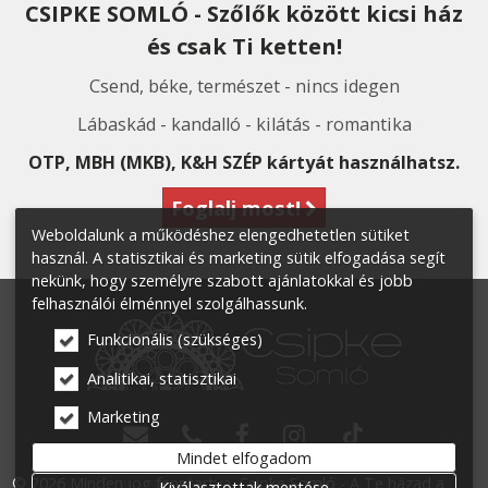
CSIPKE SOMLÓ - Szőlők között kicsi ház
és csak Ti ketten!
Csend, béke, természet - nincs idegen
Lábaskád - kandalló - kilátás - romantika
OTP, MBH (MKB), K&H SZÉP kártyát használhatsz.
Foglalj most!
Weboldalunk a működéshez elengedhetetlen sütiket
használ. A statisztikai és marketing sütik elfogadása segít
nekünk, hogy személyre szabott ajánlatokkal és jobb
felhasználói élménnyel szolgálhassunk.
Funkcionális (szükséges)
Analitikai, statisztikai
Marketing




Mindet elfogadom
© 2026 Minden jog fenntartva. Csipke Somló - A Te házad a
Kiválasztottak mentése