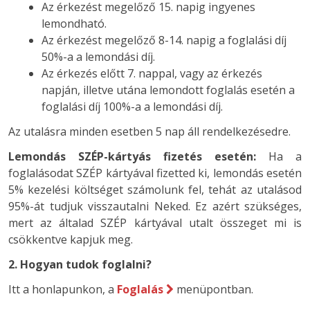
Az érkezést megelőző 15. napig ingyenes
lemondható.
Az érkezést megelőző 8-14. napig a foglalási díj
50%-a a lemondási díj.
Az érkezés előtt 7. nappal, vagy az érkezés
napján, illetve utána lemondott foglalás esetén a
foglalási díj 100%-a a lemondási díj.
Az utalásra minden esetben 5 nap áll rendelkezésedre.
Lemondás SZÉP-kártyás fizetés esetén:
Ha a
foglalásodat SZÉP kártyával fizetted ki, lemondás esetén
5% kezelési költséget számolunk fel, tehát az utalásod
95%-át tudjuk visszautalni Neked. Ez azért szükséges,
mert az általad SZÉP kártyával utalt összeget mi is
csökkentve kapjuk meg.
2. Hogyan tudok foglalni?
Itt a honlapunkon, a
Foglalás
menüpontban.