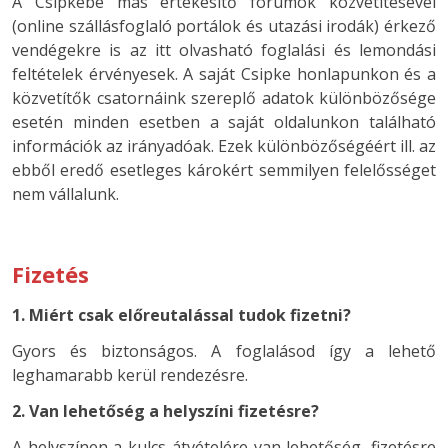
A Csipkébe más értékesítő fórumok közvetítésével
(online szállásfoglaló portálok és utazási irodák) érkező
vendégekre is az itt olvasható foglalási és lemondási
feltételek érvényesek. A saját Csipke honlapunkon és a
közvetítők csatornáink szereplő adatok különbözősége
esetén minden esetben a saját oldalunkon található
információk az irányadóak. Ezek különbözőségéért ill. az
ebből eredő esetleges károkért semmilyen felelősséget
nem vállalunk.
Fizetés
1. Miért csak előreutalással tudok fizetni?
Gyors és biztonságos. A foglalásod így a lehető
leghamarabb kerül rendezésre.
2. Van lehetőség a helyszíni fizetésre?
A helyszínen a kulcs átvételére van lehetőség, fizetésre