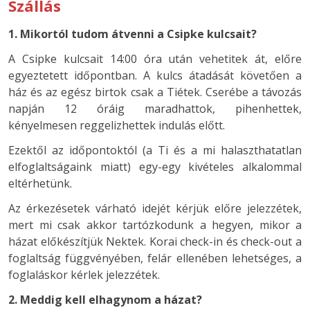
Szállás
1. Mikortól tudom átvenni a Csipke kulcsait?
A Csipke kulcsait
14:00 óra után
vehetitek át, előre
egyeztetett időpontban. A
kulcs átadását követően a
ház és az egész birtok csak a Tiétek.
Cserébe a távozás
napján 12 óráig maradhattok, pihenhettek,
kényelmesen reggelizhettek indulás előtt.
Ezektől az időpontoktól (a Ti és a mi halaszthatatlan
elfoglaltságaink miatt) egy-egy kivételes alkalommal
eltérhetünk.
Az érkezésetek várható idejét kérjük előre jelezzétek,
mert mi csak akkor tartózkodunk a hegyen, mikor a
házat előkészítjük Nektek. Korai check-in és check-out a
foglaltság függvényében, felár ellenében lehetséges, a
foglaláskor kérlek jelezzétek.
2. Meddig kell elhagynom a házat?