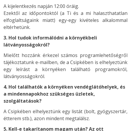
A kijelentkezés napján 12:00 óráig.
Ezektől az időpontoktól (a Ti és a mi halaszthatatlan
elfoglaltságaink miatt) egy-egy kivételes alkalommal
eltérhetünk.
3. Hol tudok informálódni a környékbeli
látványosságokról?
Mielőtt hozzánk érkezel számos programlehetőségről
tájékoztatunk e-mailben, de a Csipkében is elhelyeztünk
egy leírást a környéken található programokról,
látványosságokról.
4. Hol találhatók a környéken vendéglátóhelyek, és
a mindennapokhoz szükséges üzletek,
szolgáltatások?
A Csipkében elhelyeztünk egy listát (bolt, gyógyszertár,
étterem stb.), azon mindent megtalálsz.
5. Kell-e takarítanom magam után? Az ott